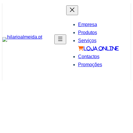
Saltar
para
o
Empresa
conteúdo
Produtos
Serviços
LOJA ONLINE
Contactos
Promoções